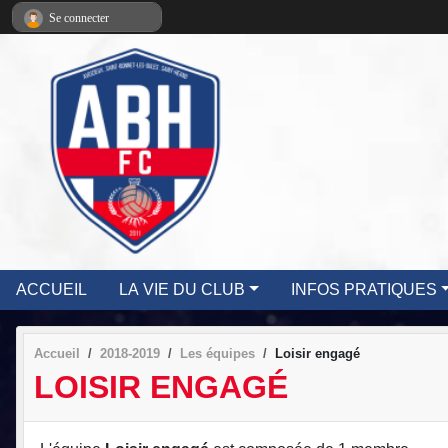
Panneau de gestion des cookies
Se connecter
ACCUEIL
LA VIE DU CLUB
INFOS PRATIQUES
Accueil
2018-2019
Les équipes
Loisir engagé
LOISIR ENGAGÉ