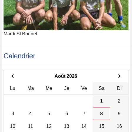
Mardi St Bonnet
Calendrier
Août 2026
Lu
Ma
Me
Je
Ve
Sa
Di
1
2
3
4
5
6
7
8
9
10
11
12
13
14
15
16