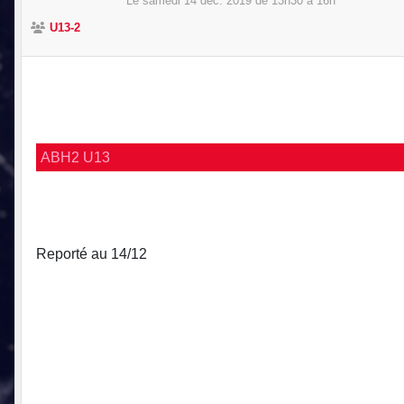
Le
samedi
14
déc.
2019
de 13h30 à 16h
U13-2
ABH2 U13
Reporté au 14/12