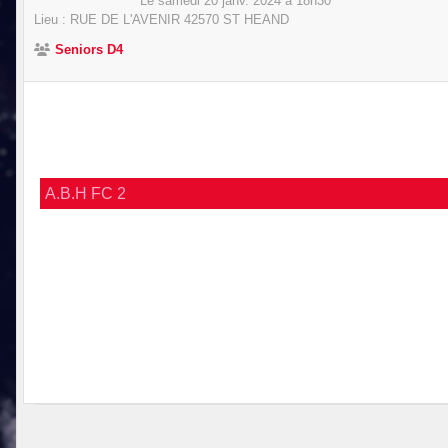
Le
samedi
20
janv.
2024
à 18h30
Lieu :
RUE DE L'AVENIR
42570
ST HEAND
Seniors D4
A.B.H FC 2