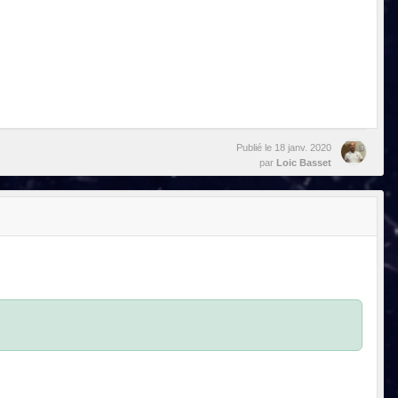
Publié le
18 janv. 2020
par
Loic Basset