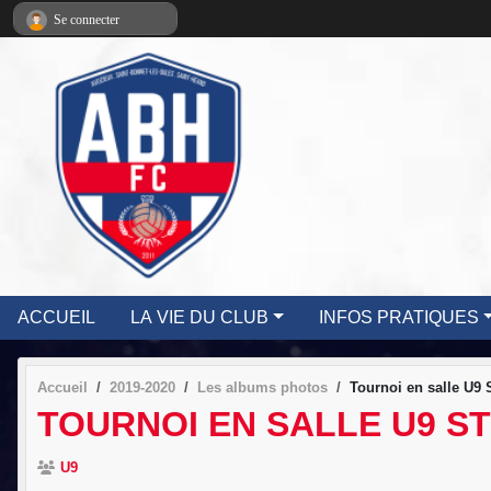
Panneau de gestion des cookies
Se connecter
ACCUEIL
LA VIE DU CLUB
INFOS PRATIQUES
Accueil
2019-2020
Les albums photos
Tournoi en salle U9 S
TOURNOI EN SALLE U9 ST
U9